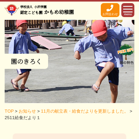
学校法人
小沢学園
かもめ幼稚園
認定こども園
お問合わせ
menu
園のきろく
TOP
>
お知らせ
>
11月の献立表・給食だよりを更新しました。
>
2511給食だより１