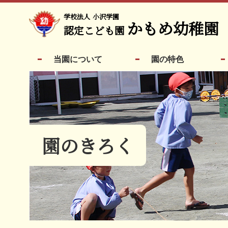
学校法人
小沢学園
かもめ幼稚園
認定こども園
当園について
園の特色
園のきろく