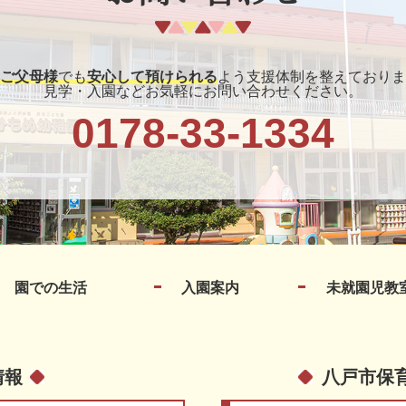
ご父母様
でも
安心して預けられる
よう支援体制を整えておりま
見学・入園などお気軽にお問い合わせください。
0178-33-1334
園での生活
入園案内
未就園児教
情報
八戸市保