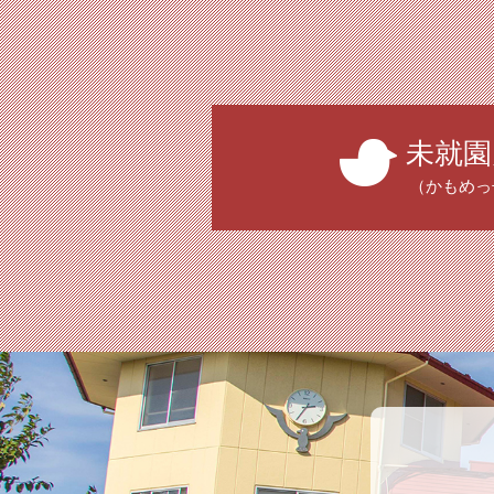
未就園
（かもめっ