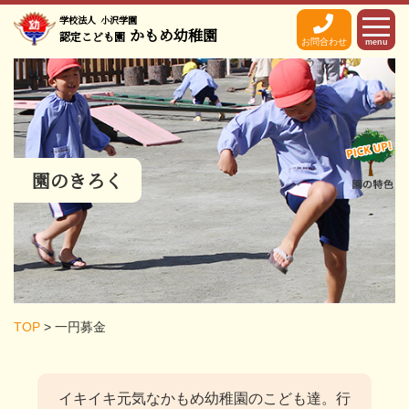
学校法人
小沢学園
かもめ幼稚園
認定こども園
お問合わせ
menu
園のきろく
TOP
>
一円募金
イキイキ元気なかもめ幼稚園のこども達。
行