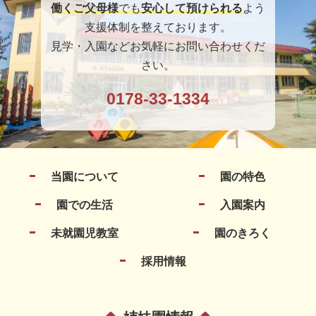
働くご父母様
でも
安心して預けられる
よう
支援体制を整えております。
見学・入園などお気軽にお問い合わせくだ
さい。
0178-33-1334
当園について
園の特色
園での生活
入園案内
未就園児教室
園のきろく
採用情報