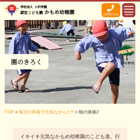
学校法人
小沢学園
かもめ幼稚園
認定こども園
お問合わせ
menu
園のきろく
TOP
>
毎日の体操で元気なからだ!!
>
朝の体操2
イキイキ元気なかもめ幼稚園のこども達。
行