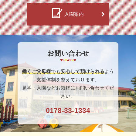
入園案内
お問い合わせ
働くご父母様
でも
安心して預けられる
よう
支援体制を整えております。
見学・入園などお気軽にお問い合わせくだ
さい。
0178-33-1334