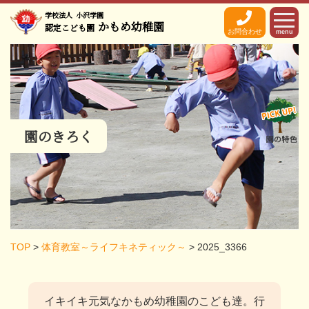
学校法人
小沢学園
かもめ幼稚園
認定こども園
お問合わせ
menu
園のきろく
TOP
>
体育教室～ライフキネティック～
>
2025_3366
イキイキ元気なかもめ幼稚園のこども達。
行