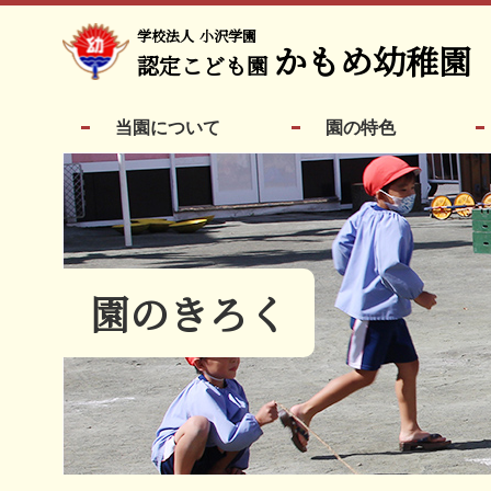
学校法人
小沢学園
かもめ幼稚園
認定こども園
当園について
園の特色
園のきろく