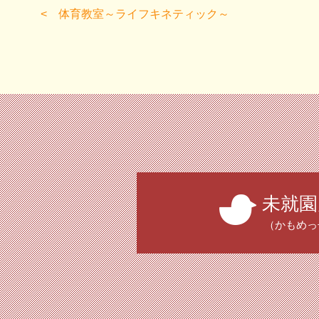
体育教室～ライフキネティック～
未就園
（かもめっ