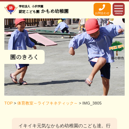
学校法人
小沢学園
かもめ幼稚園
認定こども園
お問合わせ
menu
園のきろく
TOP
>
体育教室～ライフキネティック～
>
IMG_3805
イキイキ元気なかもめ幼稚園のこども達。
行