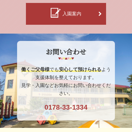
入園案内
お問い合わせ
働くご父母様
でも
安心して預けられる
よう
支援体制を整えております。
見学・入園などお気軽にお問い合わせくだ
さい。
0178-33-1334