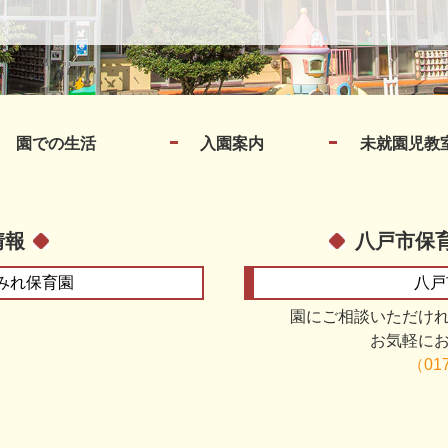
園での生活
入園案内
未就園児教
情報
八戸市保
みれ保育園
八戸
園にご相談いただけ
お気軽に
（017