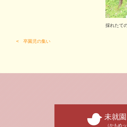
採れたて
卒園児の集い
未就園
（かもめっ