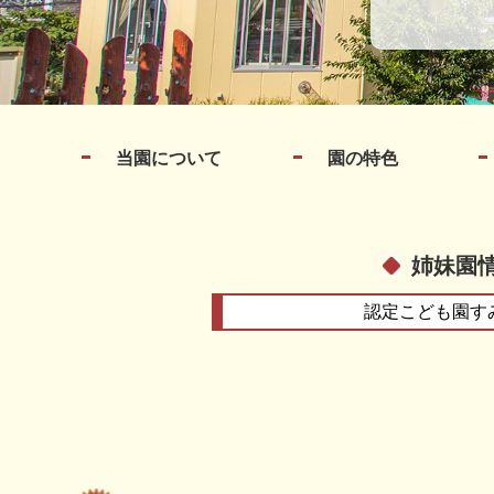
当園について
園の特色
姉妹園
認定こども園
す