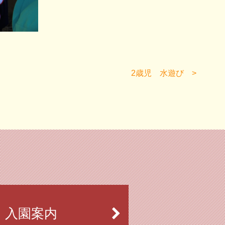
2歳児 水遊び
入園案内