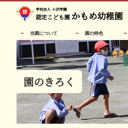
学校法人
小沢学園
かもめ幼稚園
認定こども園
当園について
園の特色
園のきろく