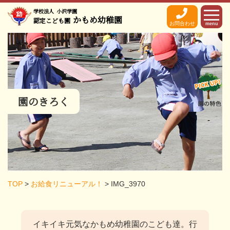
学校法人
小沢学園
かもめ幼稚園
認定こども園
お問合わせ
menu
園のきろく
TOP
>
お給食リニューアル！
>
IMG_3970
イキイキ元気なかもめ幼稚園のこども達。
行