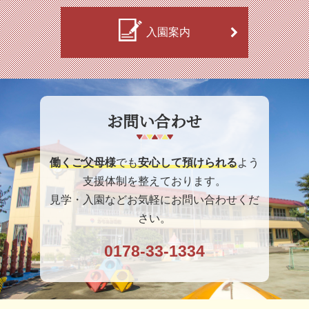
入園案内
お問い合わせ
働くご父母様
でも
安心して預けられる
よう
支援体制を整えております。
見学・入園などお気軽にお問い合わせくだ
さい。
0178-33-1334