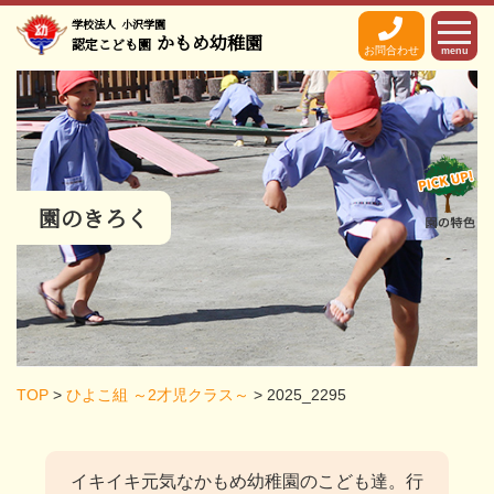
学校法人
小沢学園
かもめ幼稚園
認定こども園
お問合わせ
menu
園のきろく
TOP
>
ひよこ組 ～2才児クラス～
>
2025_2295
イキイキ元気なかもめ幼稚園のこども達。
行