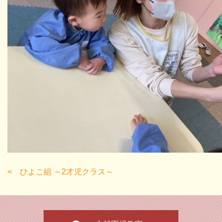
ひよこ組 ～2才児クラス～