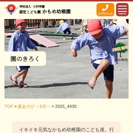
学校法人
小沢学園
かもめ幼稚園
認定こども園
お問合わせ
menu
園のきろく
TOP
>
森あそび ～5月～
>
2025_4430
イキイキ元気なかもめ幼稚園のこども達。
行