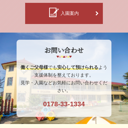
入園案内
お問い合わせ
働くご父母様
でも
安心して預けられる
よう
支援体制を整えております。
見学・入園などお気軽にお問い合わせくだ
さい。
0178-33-1334