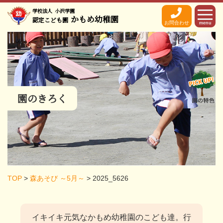
学校法人
小沢学園
かもめ幼稚園
認定こども園
お問合わせ
menu
園のきろく
TOP
>
森あそび ～5月～
>
2025_5626
イキイキ元気なかもめ幼稚園のこども達。
行