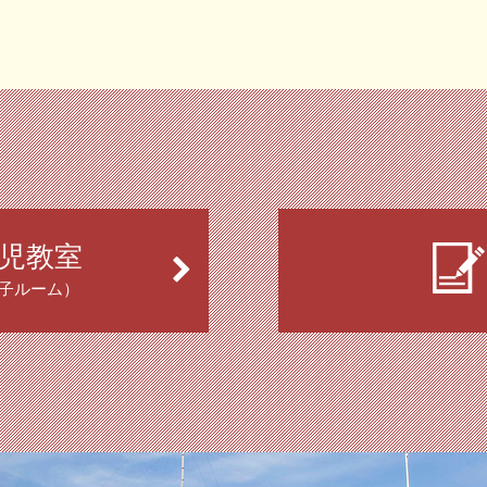
児教室
子ルーム）