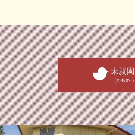
未就園
（かもめっ