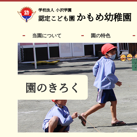
学校法人
小沢学園
かもめ幼稚園
認定こども園
当園について
園の特色
園のきろく