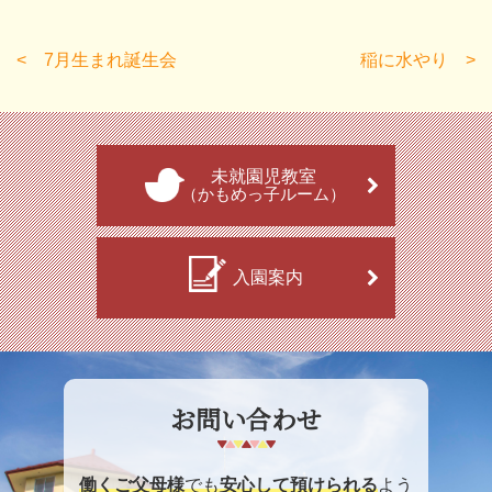
7月生まれ誕生会
稲に水やり
未就園児教室
（かもめっ子ルーム）
入園案内
お問い合わせ
働くご父母様
でも
安心して預けられる
よう