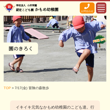
学校法人
小沢学園
かもめ幼稚園
認定こども園
お問合わせ
menu
園のきろく
TOP
>
7/17(金) 冒険の森散歩
イキイキ元気なかもめ幼稚園のこども達。
行