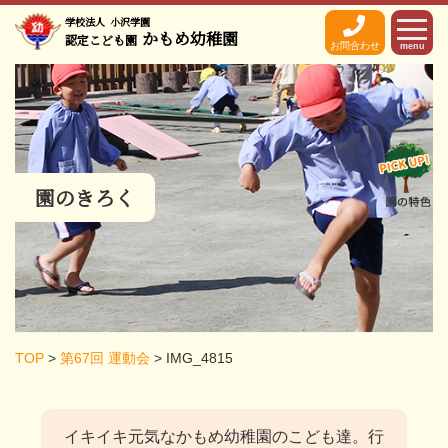
学校法人
小沢学園
かもめ幼稚園
認定こども園
お問合わせ
menu
園のきろく
TOP
>
第67回 運動会
>
IMG_4815
イキイキ元気なかもめ幼稚園のこども達。
行