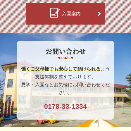
入園案内
お問い合わせ
働くご父母様
でも
安心して預けられる
よう
支援体制を整えております。
見学・入園などお気軽にお問い合わせくだ
さい。
0178-33-1334