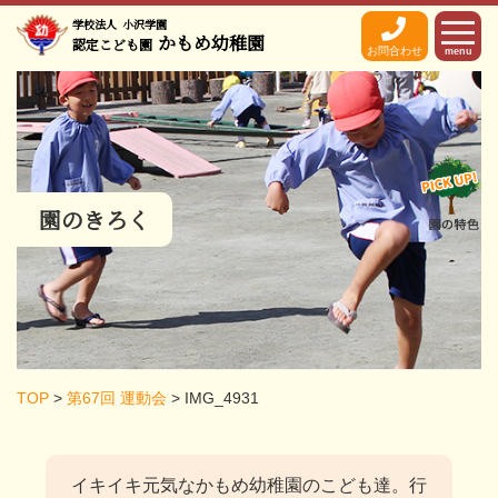
学校法人
小沢学園
かもめ幼稚園
認定こども園
お問合わせ
menu
園のきろく
TOP
>
第67回 運動会
>
IMG_4931
イキイキ元気なかもめ幼稚園のこども達。
行