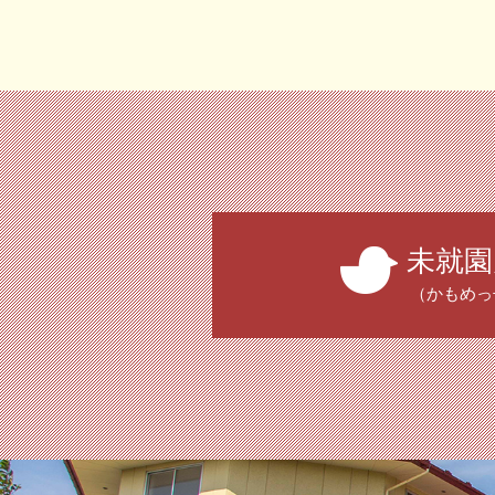
未就園
（かもめっ