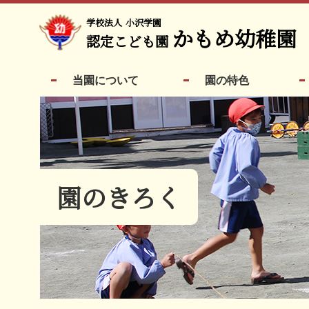
学校法人
小沢学園
かもめ幼稚園
認定こども園
当園について
園の特色
園のきろく