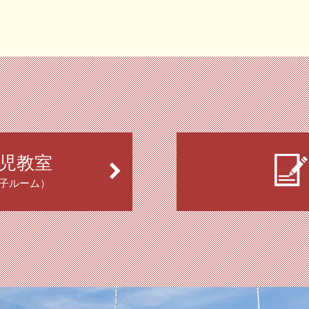
児教室
子ルーム）