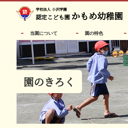
学校法人
小沢学園
かもめ幼稚園
認定こども園
当園について
園の特色
園のきろく