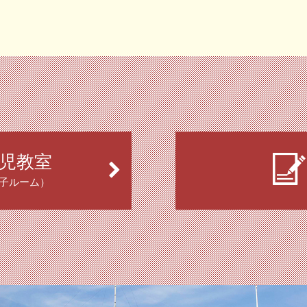
児教室
子ルーム）