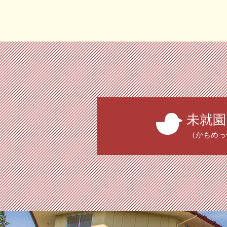
未就園
（かもめっ