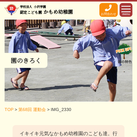
学校法人
小沢学園
かもめ幼稚園
認定こども園
お問合わせ
menu
園のきろく
TOP
>
第68回 運動会
>
IMG_2330
イキイキ元気なかもめ幼稚園のこども達。
行