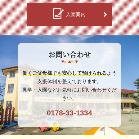
入園案内
お問い合わせ
働くご父母様
でも
安心して預けられる
よう
支援体制を整えております。
見学・入園などお気軽にお問い合わせくだ
さい。
0178-33-1334