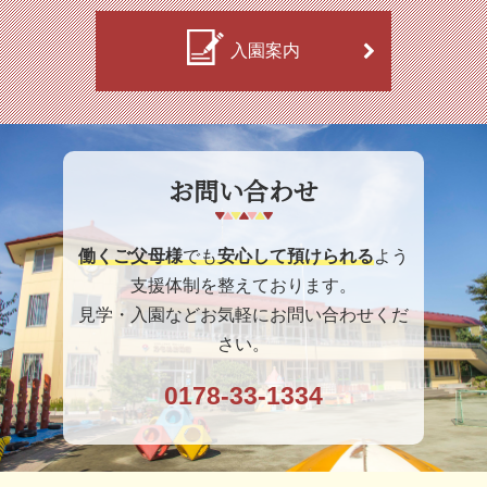
入園案内
お問い合わせ
働くご父母様
でも
安心して預けられる
よう
支援体制を整えております。
見学・入園などお気軽にお問い合わせくだ
さい。
0178-33-1334