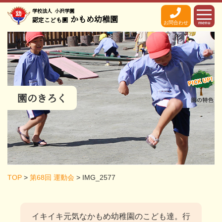
学校法人
小沢学園
かもめ幼稚園
認定こども園
お問合わせ
menu
園のきろく
TOP
>
第68回 運動会
>
IMG_2577
イキイキ元気なかもめ幼稚園のこども達。
行