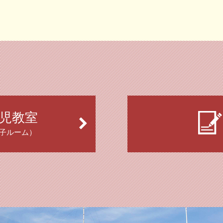
児教室
子ルーム）