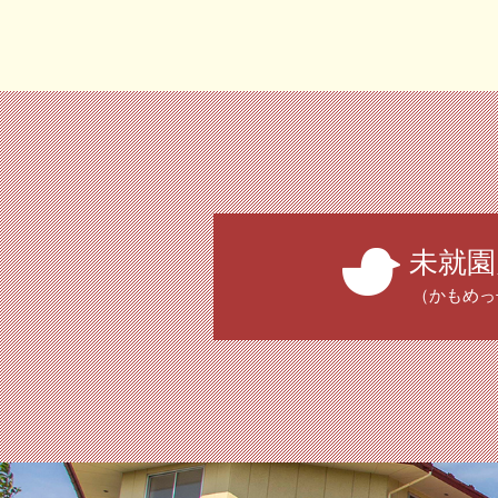
未就園
（かもめっ