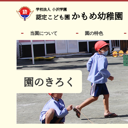
学校法人
小沢学園
かもめ幼稚園
認定こども園
当園について
園の特色
園のきろく