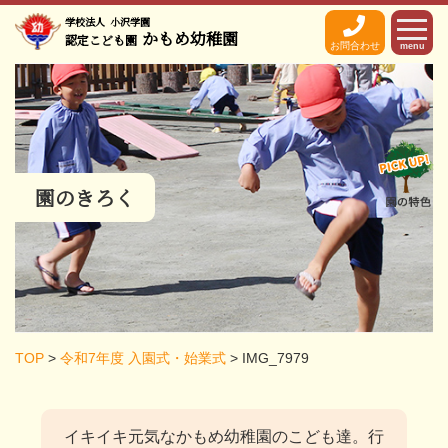
学校法人
小沢学園
かもめ幼稚園
認定こども園
お問合わせ
menu
園のきろく
TOP
>
令和7年度 入園式・始業式
>
IMG_7979
イキイキ元気なかもめ幼稚園のこども達。
行