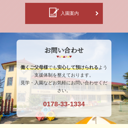
入園案内
お問い合わせ
働くご父母様
でも
安心して預けられる
よう
支援体制を整えております。
見学・入園などお気軽にお問い合わせくだ
さい。
0178-33-1334