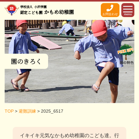
学校法人
小沢学園
かもめ幼稚園
認定こども園
お問合わせ
menu
園のきろく
TOP
>
避難訓練
>
2025_6517
イキイキ元気なかもめ幼稚園のこども達。
行