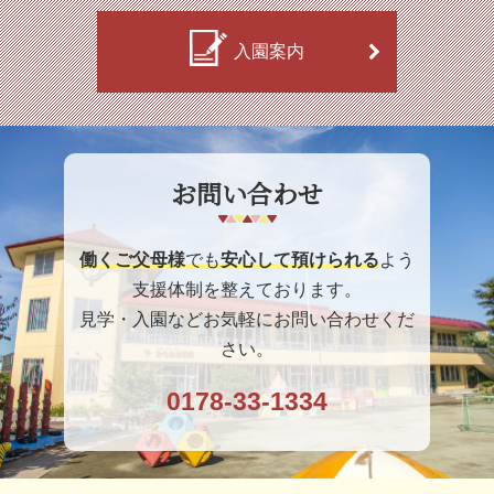
入園案内
お問い合わせ
働くご父母様
でも
安心して預けられる
よう
支援体制を整えております。
見学・入園などお気軽にお問い合わせくだ
さい。
0178-33-1334