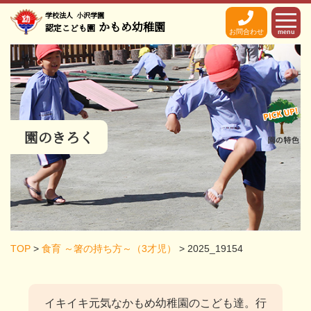
学校法人
小沢学園
かもめ幼稚園
認定こども園
お問合わせ
menu
園のきろく
TOP
>
食育 ～箸の持ち方～（3才児）
>
2025_19154
イキイキ元気なかもめ幼稚園のこども達。
行