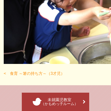
食育 ～箸の持ち方～（3才児）
未就園児教室
（かもめっ子ルーム）