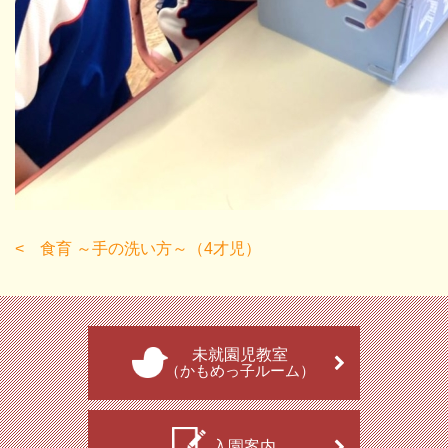
食育 ～手の洗い方～（4才児）
未就園児教室
（かもめっ子ルーム）
入園案内