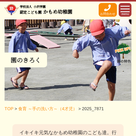
学校法人
小沢学園
かもめ幼稚園
認定こども園
お問合わせ
menu
園のきろく
TOP
>
食育 ～手の洗い方～（4才児）
>
2025_7871
イキイキ元気なかもめ幼稚園のこども達。
行