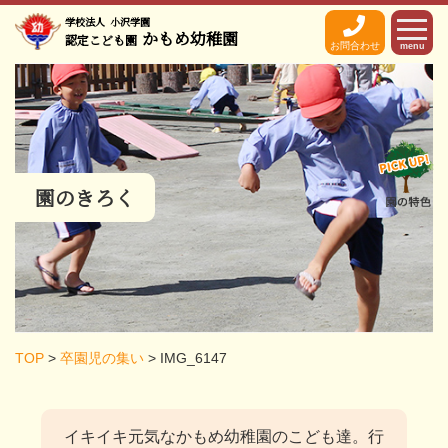
学校法人
小沢学園
かもめ幼稚園
認定こども園
お問合わせ
menu
園のきろく
TOP
>
卒園児の集い
>
IMG_6147
イキイキ元気なかもめ幼稚園のこども達。
行