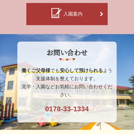
入園案内
お問い合わせ
働くご父母様
でも
安心して預けられる
よう
支援体制を整えております。
見学・入園などお気軽にお問い合わせくだ
さい。
0178-33-1334