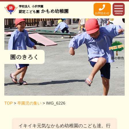
学校法人
小沢学園
かもめ幼稚園
認定こども園
お問合わせ
menu
園のきろく
TOP
>
卒園児の集い
>
IMG_6226
イキイキ元気なかもめ幼稚園のこども達。
行