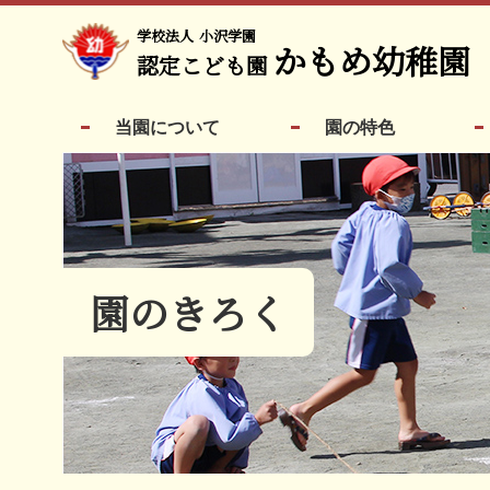
学校法人
小沢学園
かもめ幼稚園
認定こども園
当園について
園の特色
園のきろく