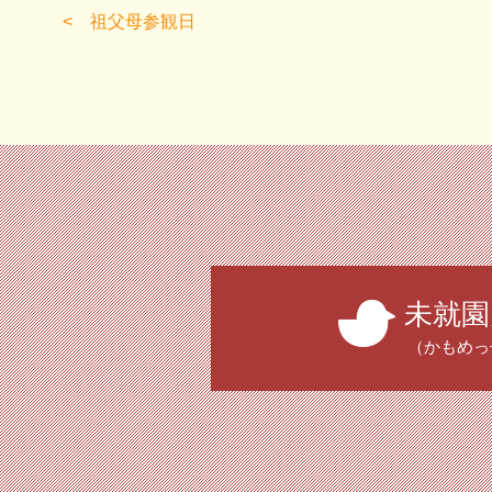
祖父母参観日
未就園
（かもめっ