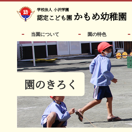
学校法人
小沢学園
かもめ幼稚園
認定こども園
当園について
園の特色
園のきろく