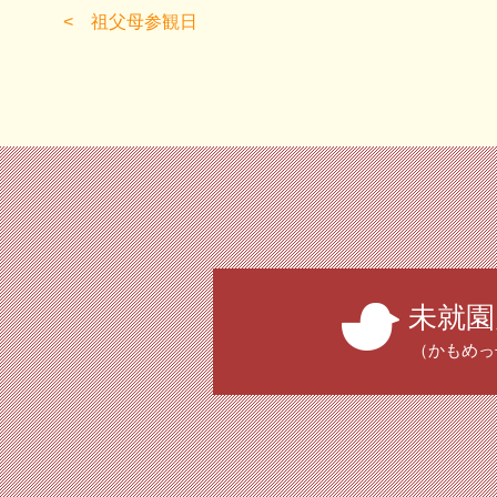
祖父母参観日
未就園
（かもめっ