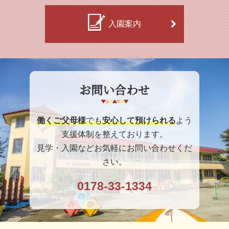
入園案内
お問い合わせ
働くご父母様
でも
安心して預けられる
よう
支援体制を整えております。
見学・入園などお気軽にお問い合わせくだ
さい。
0178-33-1334