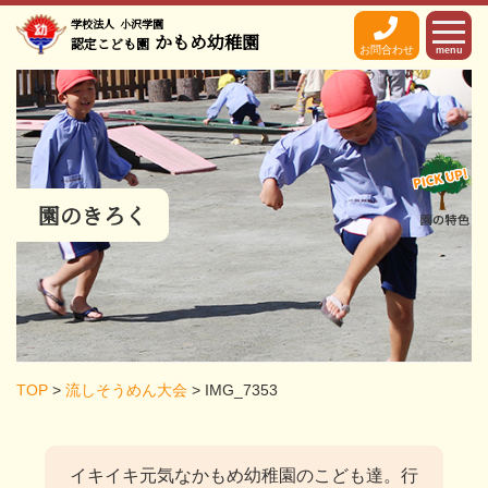
学校法人
小沢学園
かもめ幼稚園
認定こども園
お問合わせ
menu
園のきろく
TOP
>
流しそうめん大会
>
IMG_7353
イキイキ元気なかもめ幼稚園のこども達。
行