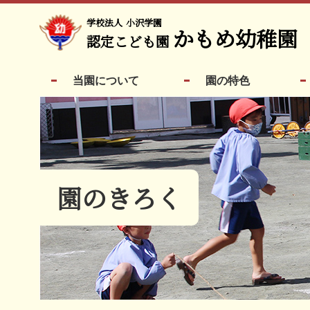
学校法人
小沢学園
かもめ幼稚園
認定こども園
当園について
園の特色
園のきろく