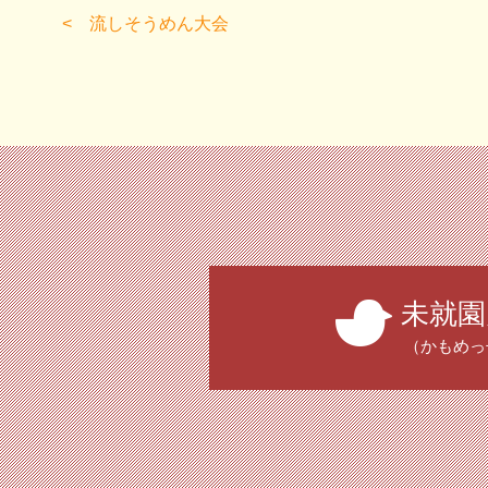
流しそうめん大会
未就園
（かもめっ