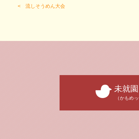
流しそうめん大会
未就園
（かもめっ