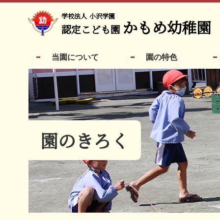
学校法人
小沢学園
かもめ幼稚園
認定こども園
当園について
園の特色
園のきろく