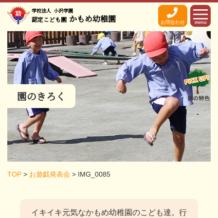
学校法人
小沢学園
かもめ幼稚園
認定こども園
お問合わせ
menu
園のきろく
TOP
>
お遊戯発表会
>
IMG_0085
イキイキ元気なかもめ幼稚園のこども達。
行