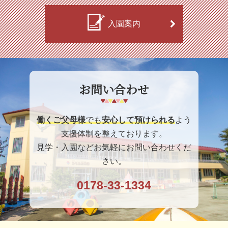
入園案内
お問い合わせ
働くご父母様
でも
安心して預けられる
よう
支援体制を整えております。
見学・入園などお気軽にお問い合わせくだ
さい。
0178-33-1334