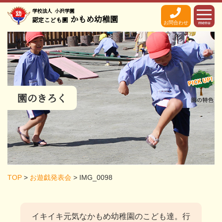
学校法人
小沢学園
かもめ幼稚園
認定こども園
お問合わせ
menu
園のきろく
TOP
>
お遊戯発表会
>
IMG_0098
イキイキ元気なかもめ幼稚園のこども達。
行