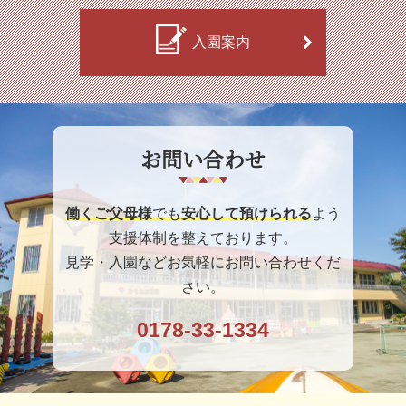
入園案内
お問い合わせ
働くご父母様
でも
安心して預けられる
よう
支援体制を整えております。
見学・入園などお気軽にお問い合わせくだ
さい。
0178-33-1334