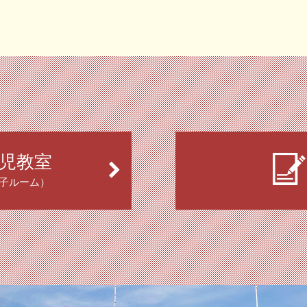
児教室
子ルーム）