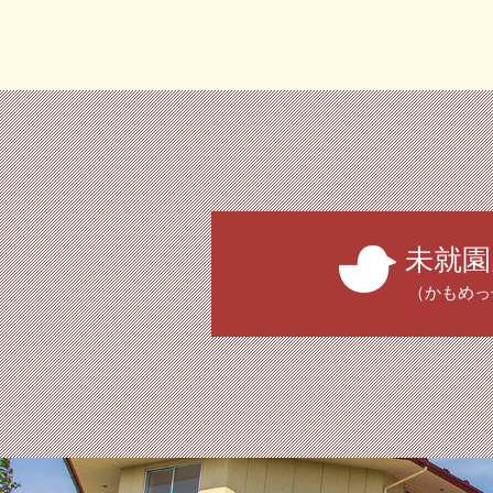
未就園
（かもめっ