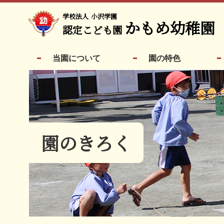
学校法人
小沢学園
かもめ幼稚園
認定こども園
当園について
園の特色
園のきろく