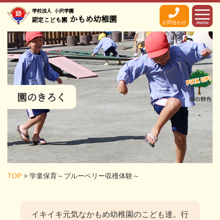
学校法人
小沢学園
かもめ幼稚園
認定こども園
お問合わせ
menu
園のきろく
TOP
>
学童保育～ブルーベリー収穫体験～
イキイキ元気なかもめ幼稚園のこども達。
行