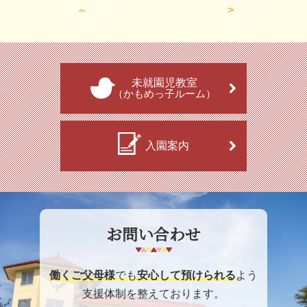
～
未就園児教室
（かもめっ子ルーム）
入園案内
お問い合わせ
働くご父母様
でも
安心して預けられる
よう
支援体制を整えております。