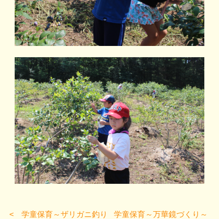
学童保育～ザリガニ釣り
学童保育～万華鏡づくり～