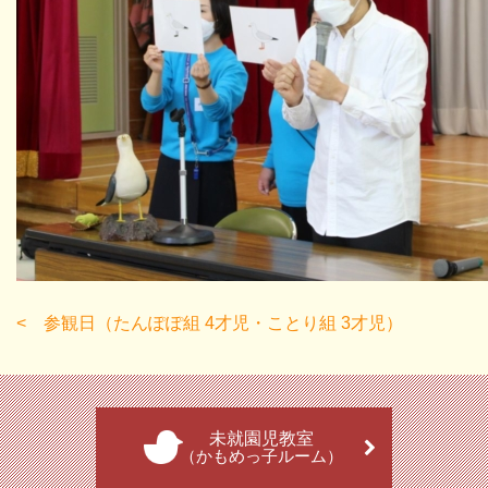
参観日（たんぽぽ組 4才児・ことり組 3才児）
未就園児教室
（かもめっ子ルーム）