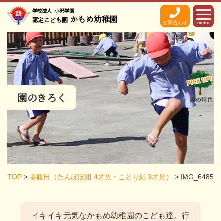
学校法人
小沢学園
かもめ幼稚園
認定こども園
お問合わせ
menu
園のきろく
TOP
>
参観日（たんぽぽ組 4才児・ことり組 3才児）
>
IMG_6485
イキイキ元気なかもめ幼稚園のこども達。
行