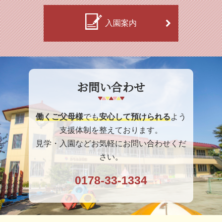
入園案内
お問い合わせ
働くご父母様
でも
安心して預けられる
よう
支援体制を整えております。
見学・入園などお気軽にお問い合わせくだ
さい。
0178-33-1334