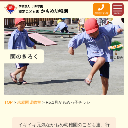
学校法人
小沢学園
かもめ幼稚園
認定こども園
お問合わせ
menu
園のきろく
TOP
>
未就園児教室
>
R5.1月かもめっ子チラシ
イキイキ元気なかもめ幼稚園のこども達。
行