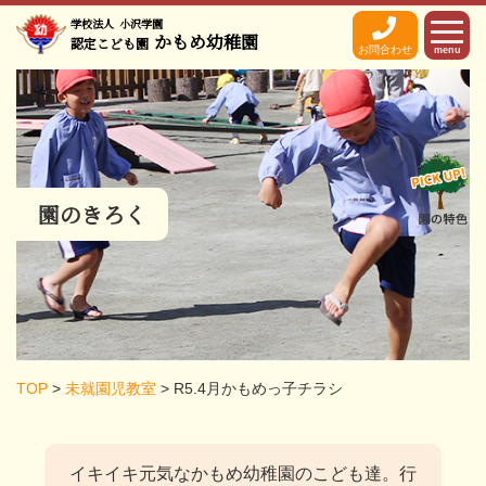
学校法人
小沢学園
かもめ幼稚園
認定こども園
お問合わせ
menu
園のきろく
TOP
>
未就園児教室
>
R5.4月かもめっ子チラシ
イキイキ元気なかもめ幼稚園のこども達。
行