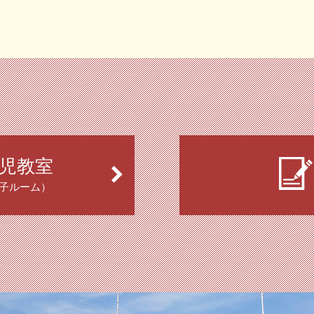
児教室
子ルーム）