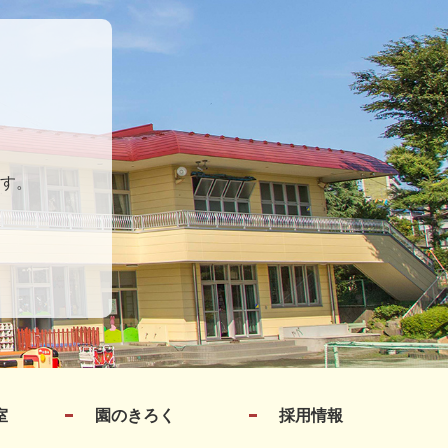
す。
室
園のきろく
採用情報