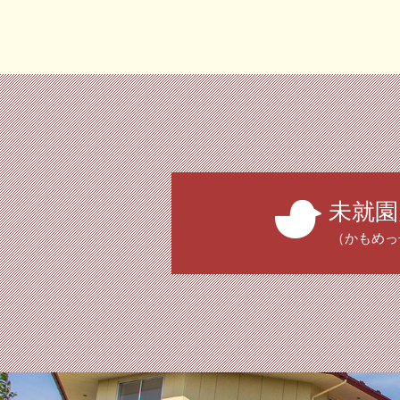
未就園
（かもめっ