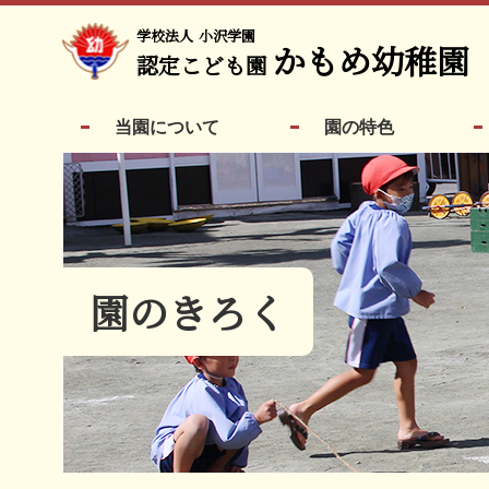
学校法人
小沢学園
かもめ幼稚園
認定こども園
当園について
園の特色
園のきろく