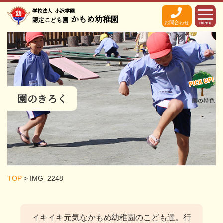
学校法人
小沢学園
かもめ幼稚園
認定こども園
お問合わせ
menu
園のきろく
TOP
>
IMG_2248
イキイキ元気なかもめ幼稚園のこども達。
行