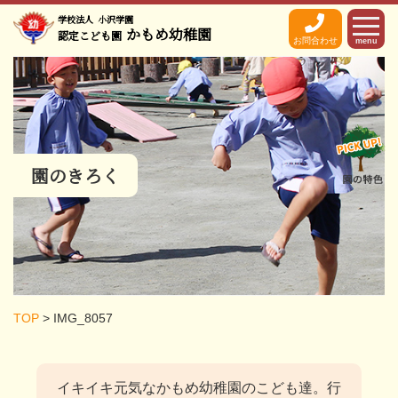
学校法人
小沢学園
かもめ幼稚園
認定こども園
お問合わせ
menu
園のきろく
TOP
>
IMG_8057
イキイキ元気なかもめ幼稚園のこども達。
行