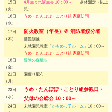
15日
4月生まれ誕生会 10：00～
身体測定（以上
（火）
児）
16日
うめ・たんぽぽ・ことり組 家庭訪問
（水）
防火教室（年長）＠ 消防署鮫分署
17日
（木）
避難訓練
未就園児教室「
かもめっ子ルーム
」10：00～
うめ・たんぽぽ・ことり組 家庭訪問
18日
冒険の森散歩
（金）
21日
園便り配布
（月）
うめ・たんぽぽ・ことり組参観日・
23日
（水）
父母の会総会
10：00～
24日
未就園児教室「
かもめっ子ルーム
」10：00～