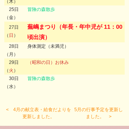
（木）
25日
冒険の森散歩
（金）
蕪嶋まつり（年長・年中児が 11：00
27日
（
日
）
頃出演）
28日
身体測定（未満児）
（月）
29日
（昭和の日）
お休み
（
火
）
30日
冒険の森散歩
（水）
4月の献立表・給食だよりを
5月の行事予定を更新し
更新しました。
ました。