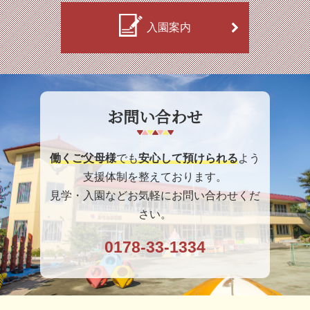
入園案内
お問い合わせ
働くご父母様
でも
安心して預けられる
よう
支援体制を整えております。
見学・入園などお気軽にお問い合わせくだ
さい。
0178-33-1334