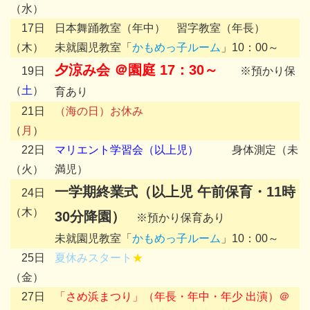
（水）
17日
日本舞踊教室（年中） 習字教室（年長）
（木）
未就園児教室「
かもめっ子ルーム
」10：00～
夕涼み会 ＠園庭 17：30～
19日
※預かり保
（
土
）
育あり
21日
（海の日）お休み
（
月
）
22日
マリエント学習会（以上児）
身体測定（未
（火）
満児）
一学期終業式（以上児 午前保育・11時
24日
（木）
30分降園）
※預かり保育あり
未就園児教室「
かもめっ子ルーム
」10：00～
25日
夏休みスタート
★
（金）
27日
「さめ浜まつり」（年長・年中・年少 出演）＠