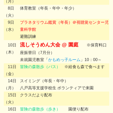
（月）
8日
体育教室（年長・年中・年少）
（火）
9日
プラネタリウム鑑賞（年長）＠視聴覚センター児
（水）
童科学館
避難訓練
流しそうめん大会 @ 園庭
10日
※保育料口
（木）
座振替日（7月分）
未就園児教室「
かもめっ子ルーム
」10：00～
11日
冒険の森散歩（バス）
※給食も森で食べます
（金）
14日
スイミング（年長・年中）
（月）
八戸高等支援学校生 ボランティアで来園
15日
クラスだより配布
（火）
16日
冒険の森散歩（歩き）
園便り配布