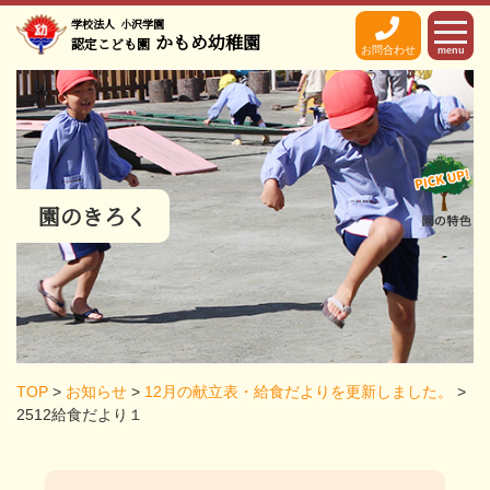
学校法人
小沢学園
かもめ幼稚園
認定こども園
お問合わせ
menu
園のきろく
TOP
>
お知らせ
>
12月の献立表・給食だよりを更新しました。
>
2512給食だより１