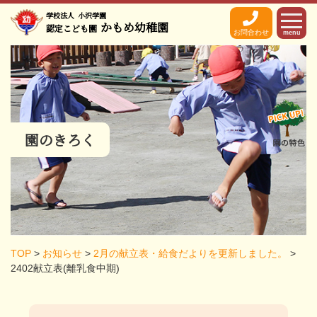
学校法人
小沢学園
かもめ幼稚園
認定こども園
お問合わせ
menu
園のきろく
TOP
>
お知らせ
>
2月の献立表・給食だよりを更新しました。
>
2402献立表(離乳食中期)