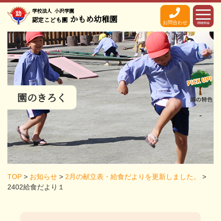
学校法人
小沢学園
かもめ幼稚園
認定こども園
お問合わせ
menu
園のきろく
TOP
>
お知らせ
>
2月の献立表・給食だよりを更新しました。
>
2402給食だより１