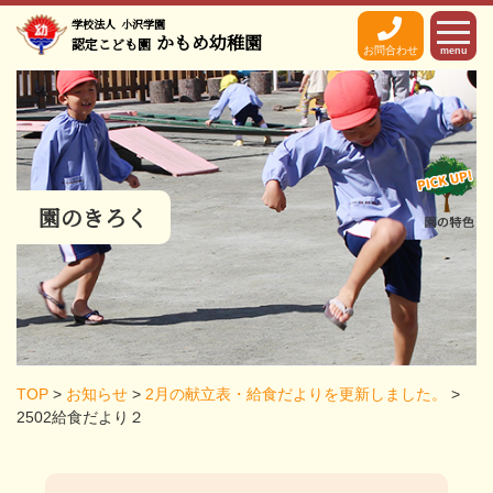
学校法人
小沢学園
かもめ幼稚園
認定こども園
お問合わせ
menu
園のきろく
TOP
>
お知らせ
>
2月の献立表・給食だよりを更新しました。
>
2502給食だより２