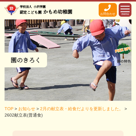
学校法人
小沢学園
かもめ幼稚園
認定こども園
お問合わせ
menu
園のきろく
TOP
>
お知らせ
>
2月の献立表・給食だよりを更新しました。
>
2602献立表(普通食)