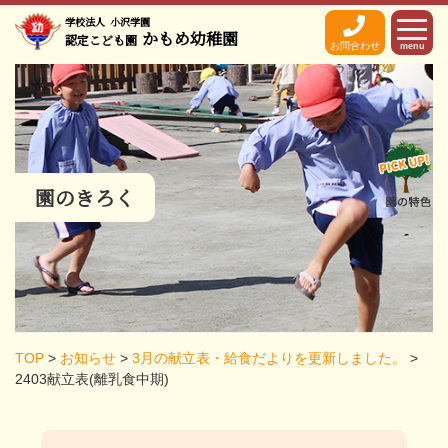
学校法人
小沢学園
かもめ幼稚園
認定こども園
お問合わせ
menu
園のきろく
TOP
>
お知らせ
>
3月の献立表・給食だよりを更新しました。
>
2403献立表(離乳食中期)